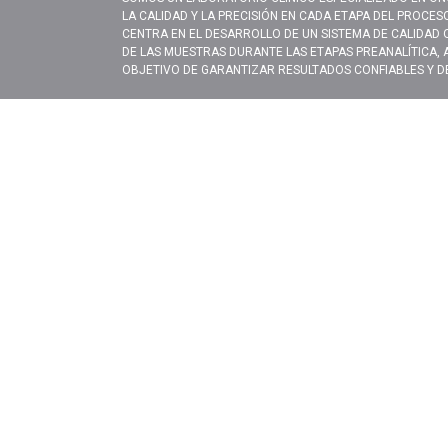
LA CALIDAD Y LA PRECISIÓN EN CADA ETAPA DEL PROCESO
CENTRA EN EL DESARROLLO DE UN SISTEMA DE CALIDAD
DE LAS MUESTRAS DURANTE LAS ETAPAS PREANALÍTICA, A
OBJETIVO DE GARANTIZAR RESULTADOS CONFIABLES Y DE