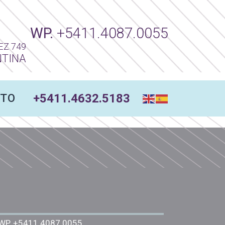
WP.
+5411.4087.0055
EZ 749
NTINA
+5411.4632.5183
TO
WP.
+5411.4087 0055