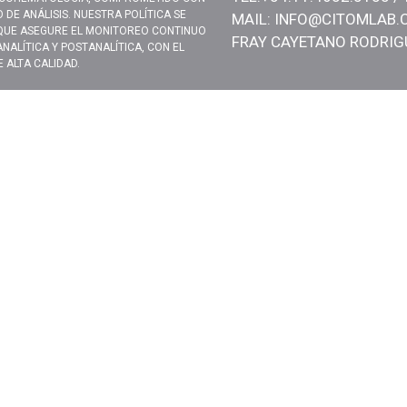
 DE ANÁLISIS. NUESTRA POLÍTICA SE
MAIL:
INFO@CITOMLAB.
 QUE ASEGURE EL MONITOREO CONTINUO
FRAY CAYETANO RODRIGU
NALÍTICA Y POSTANALÍTICA, CON EL
 ALTA CALIDAD.